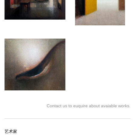
W: 万一空间 W.ONESPACE
中性灰色
W：请问您最初是如何为工作室的墙壁挑选颜色的呢？对于工作室
的空间营造有怎样的考虑？
R：几年前，我在艾克斯-普罗旺斯参观了塞尚的工作室，令我印象
深刻的是所有的墙壁都被涂上了一种特殊的灰色。他曾多次重复涂
刷实验，直到找到他自己理想中的灰色。他寻求一种既不偏红也不
偏绿的中性灰色。因此，在设计我的工作室时，我选择了一种特殊
的混凝土灰色做墙。
我和建筑设计师一起制作了一个特殊的模型，并提前设计天窗的位
置，使墙上的画作能够获得尽可能最佳的光线（更好地将自然光引
入，并与人工光结合）。作为一个想要不断从远处审视自己作品的
画家，我还根据自己的绘画需求，将房间的尺寸调整为17 x 6.5米。
Contact us to euquire about avaiable works.
营造光线
W：请问您对光线有什么考量吗？
R：是的，我通常是在日光下完成创作，所以我总是更偏爱散射光。
我的信条是：宁愿光线少一些，也不要过于明亮。我最喜欢傍晚太
艺术家