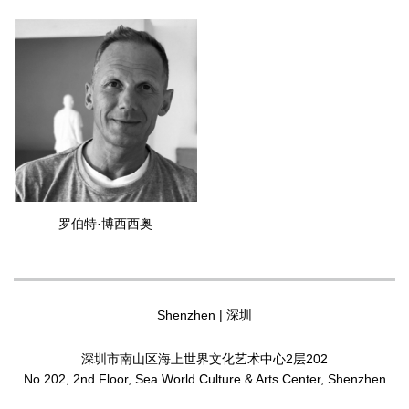
阳落山前的那一刻的光线氛围；这是一种从非常温暖的光线到完全
黑暗的过程。
室内空间
W：在您之前的作品中“室内空间”是非常重要的一个母题，您此次
为西岸艺博会带来的“室内空间”作品有何新的视角与解读方式吗？
R：在我最新的“室内空间”作品中几乎没有阴影，它们在轻微模糊和
强烈的锐度之间摇摆。我试图尽可能地以平面（二维化）的方式构
建这些空间，并希望某些区域的色彩从内部散发出强烈的光芒。
罗伯特·博西西奥
对话早期
W：“230308”这幅画有了些您早期作品的影子，相对其他室内空间
（Interior）而言具象了一些，是有什么特别的机缘吗？
R：没错，这一起点是1989年我在柏林的工作室绘制的第一幅大
画，就在柏林墙倒塌前不久。我花了两年时间完成它，这幅画对我
Shenzhen | 深圳
而言是一件关键作品。
很长时间以来，我一直想用房间里的几件物品重新审视这个绘画主
深圳市南山区海上世界文化艺术中心2层202
题，并创作出一个对比度更强烈的新版本。我也很好奇，在经历了
No.202, 2nd Floor, Sea World Culture & Arts Center, Shenzhen
30多年的创作后，自己会如何再处理和实现这个主题。