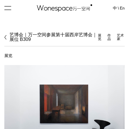
中
\
En
艺博会｜万一空间参展第十届西岸艺博会｜
展
作
艺术
展位 B309
览
品
家
展览