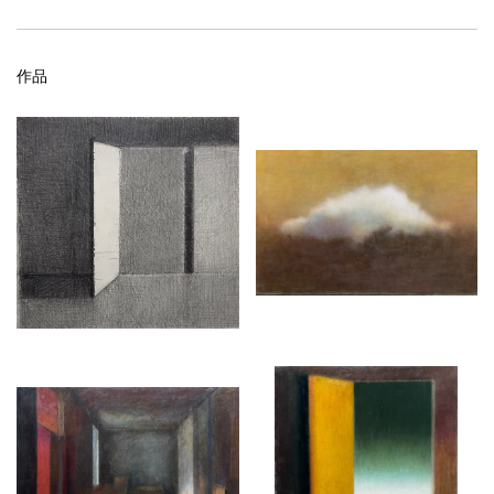
2023年11月10日 星期五13:00 - 18:00
2023年11月11日 星期六12:00 - 18:00
2023年11月12日 星期日12:00 - 18:00
*闭馆前半⼩时VIP停止入场，闭馆前一小时公众停⽌⼊场
作品
地址
LOCATION
上海市龙腾大道2555 号，西岸艺术中⼼
展位
BOOTH
B309
万一空间即将在2023年第十届西岸艺术与设计博览会呈现意大利艺
术家罗伯特·博西西奥（Robert Bosisio）个人项目，并带来他最经
典的三个系列作品：肖像、室内空间和静物。为此，万一空间与艺
术家罗伯特·博西西奥进行了一次对话，向观众分享他的工作方式及
近年创作。
*下文为万一空间与艺术家的原创采访。内容由万一空间整理，并经
受访者校核。
R: 罗伯特·博西西奥 Robert Bosisio（艺术家）