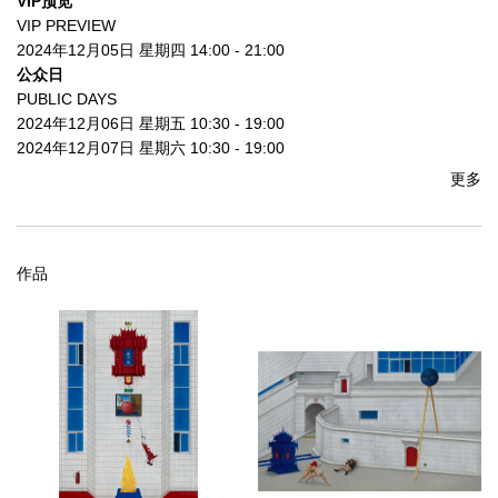
VIP预览
VIP PREVIEW
2024年12月05日 星期四 14:00 - 21:00
公众日
PUBLIC DAYS
2024年12月06日 星期五 10:30 - 19:00
2024年12月07日 星期六 10:30 - 19:00
2024年12月08日 星期日 10:30 - 17:00
更多
地址
LOCATION
深圳市福田区福华三路，深圳会展中心7-8号馆
作品
万一空间将于第十一届艺术深圳的艺术项目单元（Art Projects）呈
现中国艺术家陈高杰的个人艺术项目“坚白”（Solid White）。
此次项目将展出陈高杰今年全新创作的作品，延续了近年持续探索
的多种系列，从微型绘画作品中对肖像的细致刻画，到中尺幅作品
中以朱红、霁蓝为主色调构建的“异托邦”局部，再到内外空间反转并
置的场景。
艺术家在画面中塑造了一个既源于日常又违背常理的“怪怖”世界，将
生活中常见的物挪移到错位的场景中，并在“坚白”中进一步展现。此