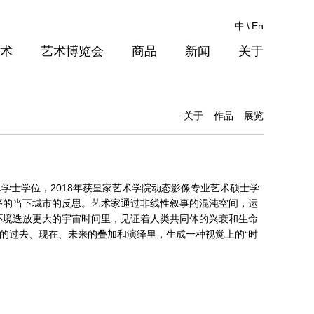
中
\
En
术
艺术博览会
商品
新闻
关于
关于
作品
展览
术学士学位，2018年获皇家艺术学院动态影像专业艺术硕士学
序的当下城市的反思。艺术家通过非线性叙事的混沌空间，运
环境迭放更大的宇宙时间里，见证着人类共同体的兴衰和生命
漂移不定的过去、现在、未来的叠加和演绎里，生成一种视觉上的“时