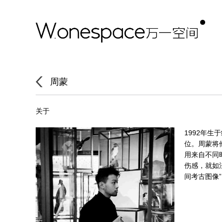
周蒙
关于
1992年
位。周蒙将
用来自不同
伤感，就如法
间考古图像