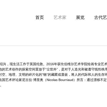
首页
艺术家
展览
古代艺
生于绍兴，现生活工作于英国伦敦。2016年获坎伯维尔艺术学院绘画专业艺
他的艺术创作的探索空间置放于“尘世外”，是对于人造光和被遵守线性秩
时空、地理、文明的碎片化的“物”的藏匿或显嵌，将人的代际和人的生存
国艺术评论家尼古拉·博里奥（Nicolas Bourriaud）所言：通过
”。