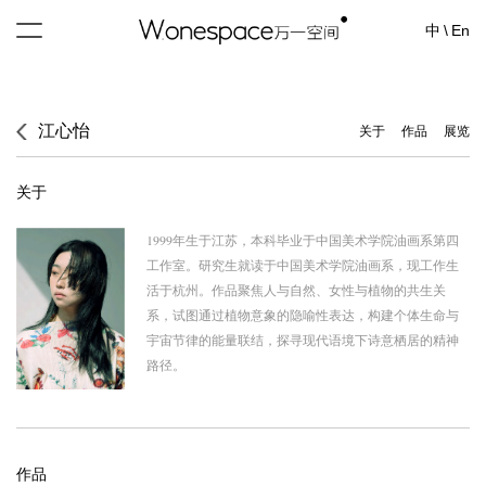
中
\
En
江心怡
关于
作品
展览
关于
1999年生于江苏，本科毕业于中国美术学院油画系第四
工
作室。研究生就读于中国美术学院油画系，现工作生
活于
杭州。作品聚焦人与自然、女性与植物的共生关
系，试图
通过植物意象的隐喻性表达，构建个体生命与
宇宙节律的
能量联结，探寻现代语境下诗意栖居的精神
路径。
作品