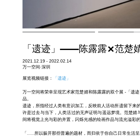
「遗迹」——陈露露×范楚婧
2021.12.19 - 2022.02.14
万一空间·深圳
展览视频链接：
「遗迹」
万一空间将荣幸呈现艺术家范楚婧和陈露露的双个展 -「遗迹
品。
遗迹，所指经过人类有意识加工，反映前人活动所遗留下来的
许是过去与当下，人类活过的无声证明与遥远梦境。范楚婧与
间将视觉上光与彩的并置，闪烁光感的绘画作品与流光溢彩的
「......所以躲开那些普遍的题材，而归依于你自己日常