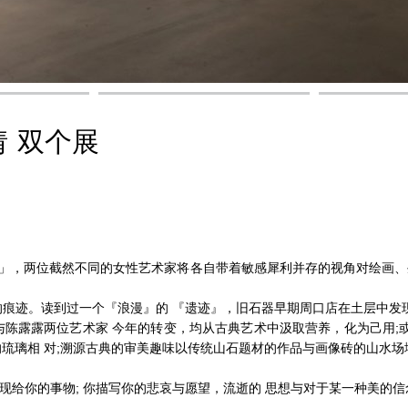
 双个展
」，两位截然不同的女性艺术家将各自带着敏感犀利并存的视角对绘画、生活
痕迹。读到过一个『浪漫』的 『遗迹』，旧石器早期周口店在土层中发
陈露露两位艺术家 今年的转变，均从古典艺术中汲取营养，化为己用;
琉璃相 对;溯源古典的审美趣味以传统山石题材的作品与画像砖的山水场
生活呈现给你的事物; 你描写你的悲哀与愿望，流逝的 思想与对于某一种美