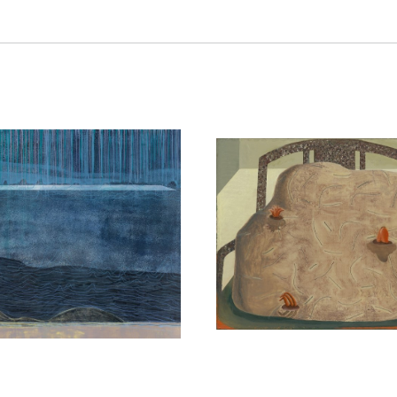
海里的记忆如同考古遗迹中的 刚刚出土清理的探方，存留远古的回忆与足
生活的种种骤变，
的目光重新审视自己、观察生 活，探索更多元化的绘画语言，直觉而官
存在、个体与当下多维度的复杂关系有 着更多新的思考。她的艺术创作
忆是解读她2020-2021年新作品的两对关键术语。在过往的作品里(
活以及个人情绪的表达，比如作品《远游》就创作于疫情期间，当居家隔离
艺术家从三星堆的考古纪录里提取造型简单却更有抽象性的象牙埋葬坑作为客
从客观到带主观意识的自我展现。新作品的灵感大多源于范楚婧在日常和梦境
间场景，描绘出一场细腻微妙的梦游之境。
铺直叙”式的画面语言和恣意的 笔触来率性地表现自己的个性。个人趣
为是在以往基础上 的“飞行”，也与艺术家在2021年重新审视古代壁画
往 往大过于图片的真实。“在将一个个不断浮动的记忆片段组合起来的间
作为构图与布置拼贴，使她的作品中融入『数字美学』，这些个体记忆拼
，还是从二维拼贴走向更强的空间感，抑或是在新作中频繁出现的与中国古
出一种天⻢行空、动静皆宜且有丰盈体积感与个人感知的超现实画面。
史记忆的个人省悟，以文学性诗意般的笔触，共同堆砌属于未来的当代『