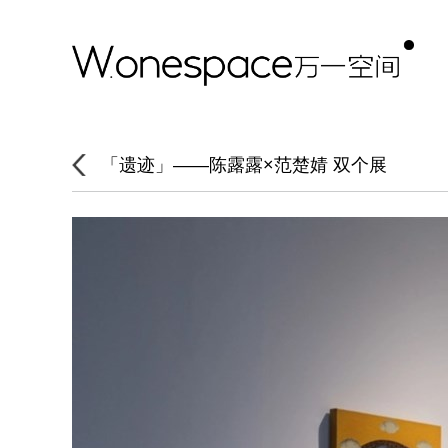
「遗迹」——陈露露×范楚婧 双个展