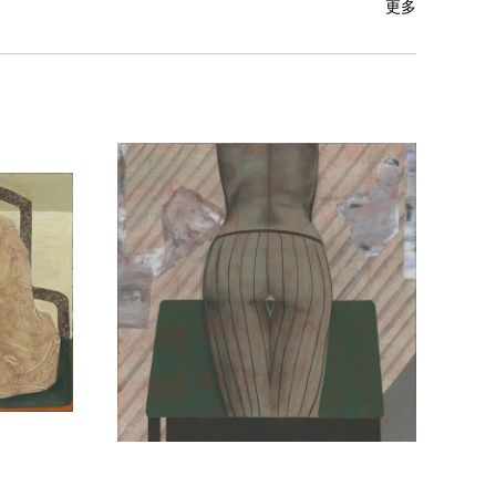
更多
迹，需要探勘、考古、挖掘，才能让珍贵的记忆图像“出土”。
能的呈现，对过去、自然、乃至生命发现，从而表 达更深层次
多基于个人的体验和感知，呈现文学性的诗意，并熟练运用 多
如2019年的《微光》系列)，艺术家更专注 在细节的处理、绘
无法外出成为一种常态，艺术 家便开始不断追忆童年,并描绘了
体，从而对 “历史”、 “时空”等抽象概念进行追溯与探究。
中 来回切换的个人化生活，因此画面中长久萦绕着一种“悲伤
味的变化伴随着的是绘画题材的转变，绘画元素和主题的去留增
艺术作为养料抽取的『飞天』概念作为视觉表达文学化的表现。艺
隙中,下意识会闪现出与回忆并无直接关联的部分”，这种下意
贴重组，使用了表现主义笔触与软件化技术，同时古画中的线索
代艺术相关的母题与审美趣味，始终贯穿在陈露露作品里的，
遗迹』。