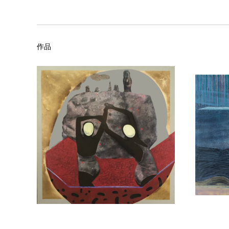
物、梦中的图影、回忆中的对象表现自己。」
——— 《给年轻诗人的十封信》节选 莱内 · 玛丽亚 · 里尔克
「梦游」与「飞行」 当下的行为是过往经验叠加的表现。脑
身处在后疫情时期的我们，应对着疫情带来的影响、适应着
作品
在大环境快速变更之际，两位女性艺术家带着细腻敏锐而感性
的自我。身处武汉的艺术家范楚婧，经过疫情洗礼后对生命与
元绘画材料表现对自我和社会的体察与思考。光与生命、时间与记
画的技法; 2020年初在武汉经历疫情后，她转而着眼于生
对外界向往的情绪表达。2021年全新的《象牙》系列，则是
与其说作品从“微观”变得“宏观”，也许更该称这是艺术家
和忧郁”的底色，她以一幕幕以日常经验为纽带的内在精神空
陈露露是个勇于表达个人趣味的艺术家，她一直试图通过“平
减，都是对以往创作的反思与成⻓，因此2021年新作也可称
术家在多幅创作中引入了过往记忆的片段，然而回忆里的真实
识，即为艺术家创作的灵感来源。陈露露也以Ipad为途径
被重新构造。无论是将描绘对象从日常 物品转为自然场景
是对物与空间的神秘意象组 合个性化的细腻表达，以此营造
两位浪漫且富有生命力的女性艺术家携手，宛如审视当下历
此次展览将从 2021年12月19号展出至2022年1月23号。