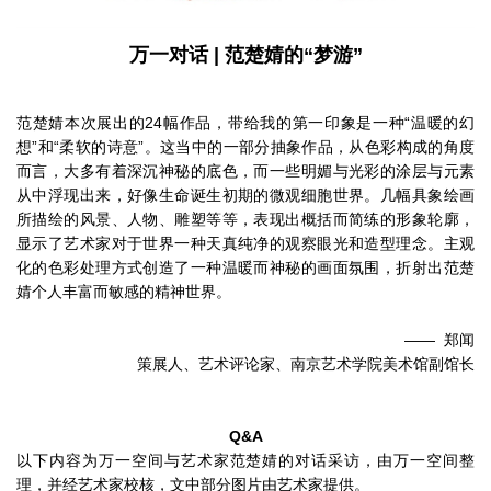
万一对话 | 范楚婧的“梦游”
范楚婧本次展出的24幅作品，带给我的第一印象是一种“温暖的幻
想”和“柔软的诗意”。这当中的一部分抽象作品，从色彩构成的角度
而言，大多有着深沉神秘的底色，而一些明媚与光彩的涂层与元素
从中浮现出来，好像生命诞生初期的微观细胞世界。几幅具象绘画
所描绘的风景、人物、雕塑等等，表现出概括而简练的形象轮廓，
显示了艺术家对于世界一种天真纯净的观察眼光和造型理念。主观
化的色彩处理方式创造了一种温暖而神秘的画面氛围，折射出范楚
婧个人丰富而敏感的精神世界。
—— 郑闻
策展人、艺术评论家、南京艺术学院美术馆副馆长
Q&A
以下内容为万一空间与艺术家范楚婧的对话采访，由万一空间整
理，并经艺术家校核，文中部分图片由艺术家提供。