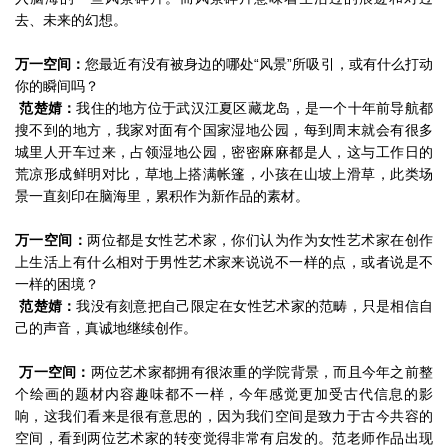
去、未来的幻想。
万一空间：
您最近有没有被身边的哪处“风景”所吸引，或有什么打动
你的瞬间吗？
范楚婧：
我住的地方位于武汉江夏区藏龙岛，是一个十年前导航都
搜不到的地方，我家对面有个国家湿地公园，每到周末就会有很多
城里人开车过来，占领湿地公园，密密麻麻都是人，这与工作日的
荒凉形成鲜明对比，草地上搭满帐篷，小孩在山坡上滑草，此类场
景一直刻印在脑海里，累积作为新作品的素材。
万一空间：
两位都是女性艺术家，你们认为作为女性艺术家在创作
上生活上有什么相对于男性艺术家来说说不一样的点，或者说是不
一样的困境？
范楚婧：
我没有刻意把自己限定在女性艺术家的范畴，只是相信自
己的声音，真诚地继续创作。
万一空间：
两位艺术家都拥有很浓重的学院背景，而且今年之前整
个绘画的题材内容趣味都不一样，今年感觉更加受古代信息的影
响，这我们看来是很有意思的，因为我们空间是致力于古今共容的
空间，看到两位艺术家的转变觉得非常有启发的。范老师作品出现