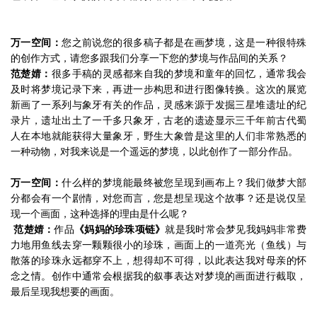
万一空间：
您之前说您的很多稿子都是在画梦境，这是一种很特殊
的创作方式，请您多跟我们分享一下您的梦境与作品间的关系？
范楚婧：
很多手稿的灵感都来自我的梦境和童年的回忆，通常我会
及时将梦境记录下来，再进一步构思和进行图像转换。这次的展览
新画了一系列与象牙有关的作品，灵感来源于发掘三星堆遗址的纪
录片，遗址出土了一千多只象牙，古老的遗迹显示三千年前古代蜀
人在本地就能获得大量象牙，野生大象曾是这里的人们非常熟悉的
一种动物，对我来说是一个遥远的梦境，以此创作了一部分作品。
万一空间：
什么样的梦境能最终被您呈现到画布上？我们做梦大部
分都会有一个剧情，对您而言，您是想呈现这个故事？还是说仅呈
现一个画面，这种选择的理由是什么呢？
范楚婧：
作品
《妈妈的珍珠项链》
就是我时常会梦见我妈妈非常费
力地用鱼线去穿一颗颗很小的珍珠，画面上的一道亮光（鱼线）与
散落的珍珠永远都穿不上，想得却不可得，以此表达我对母亲的怀
念之情。创作中通常会根据我的叙事表达对梦境的画面进行截取，
最后呈现我想要的画面。