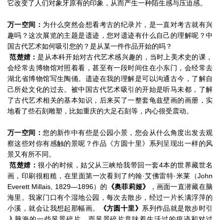
它改变了人们对象牙原有的印象，从而产生一种陌生感与压迫感。
万一空间：
为什么突然会想看考古的纪录片，是一直对考古就有兴
趣吗？这次展览的主题是遗迹，您对遗迹有什么自己的理解呢？中
国古代艺术如何吸引您的？是从某一件作品开始的吗？
范楚婧：
是从本科开始对古代艺术感兴趣的，当时上美术史的课，
会经常去博物馆对照着看，甚至有一段时间住在小东门，会经常去
湖北省博物馆写生陶俑。遗迹在我的理解是可以沟通古今，了解自
己所处文化的过去。被中国古代艺术吸引的开始是听马未都，了解
了古代艺术相关的基本知识，后来买了一整套龟兹壁画的画册，实
地看了些石刻雕塑，比如重庆的大足石刻等，内心很受震动。
万一空间：
您的新作中有些是公园小景，您会从什么角度出发去观
察这些对你有感触的景呢？作品《方圆十里》系列呈现出一样的风
景又有所不同。
范楚婧：
很小的时候，姑父从三峡给我带回一套4本的世界藏世名
画，印刷很粗糙，在里面第一次看到了约翰·艾佛雷特·米莱（John
Everett Millais, 1829—1896）的
《奥菲莉娅》
，画面一直潜藏在脑
海里。我家门口有个湿地公园，每次去散步，经过一片长满浮萍的
小溪，就会让我想起那幅画。
《方圆十里》
系列作品就是散步时引
入脑海的一些风景碎片。而风景碎片意味着生活过的痕迹和对过