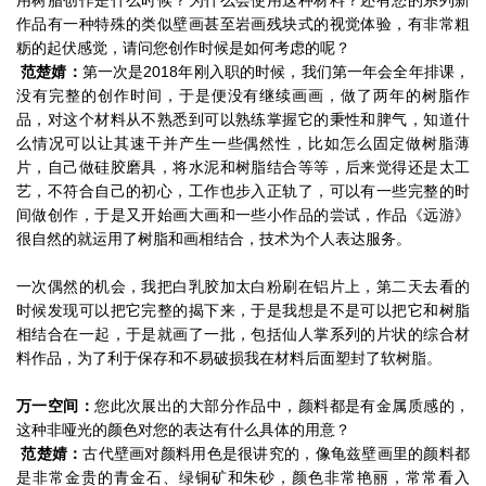
用树脂创作是什么时候？为什么会使用这种材料？还有您的系列新
作品有一种特殊的类似壁画甚至岩画残块式的视觉体验，有非常粗
粝的起伏感觉，请问您创作时候是如何考虑的呢？
范楚婧：
第一次是2018年刚入职的时候，我们第一年会全年排课，
没有完整的创作时间，于是便没有继续画画，做了两年的树脂作
品，对这个材料从不熟悉到可以熟练掌握它的秉性和脾气，知道什
么情况可以让其速干并产生一些偶然性，比如怎么固定做树脂薄
片，自己做硅胶磨具，将水泥和树脂结合等等，后来觉得还是太工
艺，不符合自己的初心，工作也步入正轨了，可以有一些完整的时
间做创作，于是又开始画大画和一些小作品的尝试，作品《远游》
很自然的就运用了树脂和画相结合，技术为个人表达服务。
一次偶然的机会，我把白乳胶加太白粉刷在铝片上，第二天去看的
时候发现可以把它完整的揭下来，于是我想是不是可以把它和树脂
相结合在一起，于是就画了一批，包括仙人掌系列的片状的综合材
料作品，为了利于保存和不易破损我在材料后面塑封了软树脂。
万一空间：
您此次展出的大部分作品中，颜料都是有金属质感的，
这种非哑光的颜色对您的表达有什么具体的用意？
范楚婧：
古代壁画对颜料用色是很讲究的，像龟兹壁画里的颜料都
是非常金贵的青金石、绿铜矿和朱砂，颜色非常艳丽，常常看入