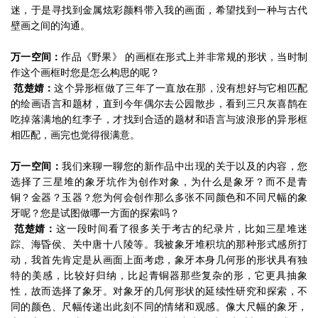
迷，于是寻找到金属炫彩颜料带入我的画面，希望找到一种与古代
壁画之间的沟通。
万一空间：
作品《野果》 的画框在形式上并非常规的形状，当时制
作这个画框时您是怎么构思的呢？
范楚婧：
这个异形框做了三年了一直放在那，没有想好与它相匹配
的绘画语言和题材，直到今年偶尔去公园散步，看到三只灰喜鹊在
吃掉落满地的红李子，才找到合适的题材和语言与波浪形的异形框
相匹配，画完也觉得很满意。
万一空间：
我们来聊一聊您的新作品中出现的关于以及的内容，您
选择了三星堆的象牙坑作为创作对象，为什么是象牙？而不是青
铜？金器？玉器？您为何会创作那么多张不同颜色和不同尺幅的象
牙呢？您是试图做哪一方面的探索吗？
范楚婧：
这一段时间看了很多关于考古的纪录片，比如三星堆迷
踪、海昏侯、关中唐十八陵等。我被象牙堆积坑的那种形式感所打
动，我首先肯定是从画面上面考虑，象牙本身几何形的形状具有独
特的美感，比较好归纳，比起青铜器那些复杂的形，它更具抽象
性，故而选择了象牙。对象牙的几何形状的延续性研究和探索，不
同的颜色、尺幅传递出此刻不同的情绪和观感。像大尺幅的象牙，