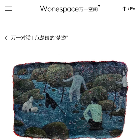
中
\
En
万一对话 | 范楚婧的“梦游”