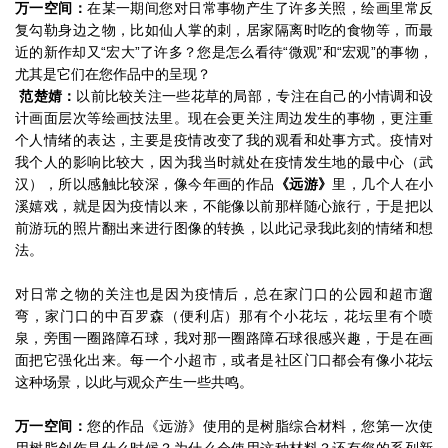
万一空间：
在某一期间您对日常事物产生了许多关照，绘画里常反
复勾勒身边之物，比如仙人掌的刺，居家隔离时吃的食物等，而最
近的新作却又“宏大”了许多？您是怎么看待“微观”和“宏观”的事物，
尤其是它们在您作品中的呈现？
范楚婧：
以前比较关注一些花草的局部，专注在自己的小情调和设
计画面层次等绘画技法里。现在会更关注周边发生的事物，更注重
个人情绪的表达，主要是疫情改变了我的观看和处事方式。疫情对
我个人的影响比较大，因为我当时就处在疫情发生地的最中心（武
汉），所以感触比较深，像今年画的作品
《远游》
里，几个人在小
溪嬉戏，就是因为疫情以来，不能像以前那样随心旅行，于是把以
前游玩的照片翻出来进行图像的转换，以此记录我此刻的情绪和想
法。
对日常之物的关注也是因为疫情后，总在家门口的公园和超市遛
弯，家门口的中百罗森（便利店）那有个小花坛，花坛里有个喷
泉，旁围一圈路障石球，我对那一圈路障石球很感兴趣，于是在画
面把它强化出来。每一个小超市，或者是社区门口都会有像小花坛
这种场景，以此与观众产生一些共鸣。
万一空间：
您的作品《远游》使用的是树脂综合材料，您第一次使